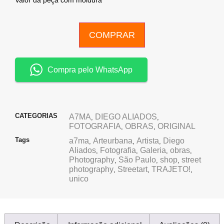
Valor da peça com moldura
COMPRAR
Compra pelo WhatsApp
CATEGORIAS
A7MA
DIEGO ALIADOS
,
,
FOTOGRAFIA
OBRAS
ORIGINAL
,
,
Tags
a7ma
Arteurbana
Artista
Diego
,
,
,
Aliados
Fotografia
Galeria
obras
,
,
,
,
Photography
São Paulo
shop
street
,
,
,
photography
Streetart
TRAJETO!
,
,
,
unico