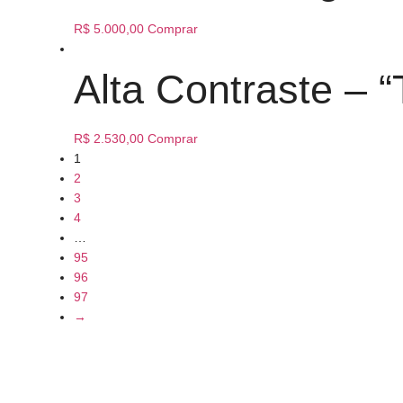
R$
5.000,00
Comprar
Alta Contraste – 
R$
2.530,00
Comprar
1
2
3
4
…
95
96
97
→