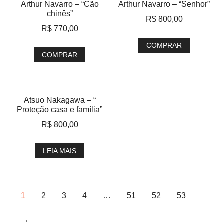
Arthur Navarro – “Cão
Arthur Navarro – “Senhor”
chinês”
R$
800,00
R$
770,00
COMPRAR
COMPRAR
Atsuo Nakagawa – “
Proteção casa e família”
R$
800,00
LEIA MAIS
1
2
3
4
…
51
52
53
→