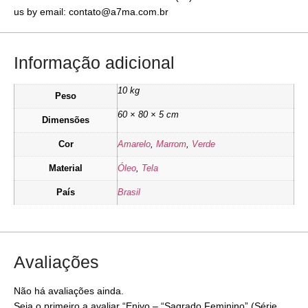
us by email: contato@a7ma.com.br
Informação adicional
10 kg
Peso
60 × 80 × 5 cm
Dimensões
Cor
Amarelo
,
Marrom
,
Verde
Material
Óleo
,
Tela
País
Brasil
Avaliações
Não há avaliações ainda.
Seja o primeiro a avaliar “Enivo – “Sagrado Feminino” (Série