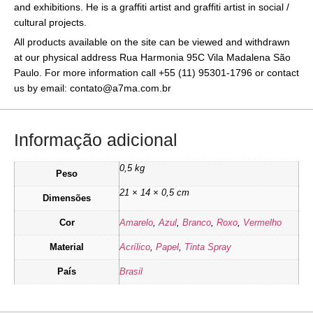
and exhibitions. He is a graffiti artist and graffiti artist in social /
cultural projects.
All products available on the site can be viewed and withdrawn
at our physical address Rua Harmonia 95C Vila Madalena São
Paulo. For more information call +55 (11) 95301-1796 or contact
us by email: contato@a7ma.com.br
Informação adicional
0,5 kg
Peso
21 × 14 × 0,5 cm
Dimensões
Cor
Amarelo
,
Azul
,
Branco
,
Roxo
,
Vermelho
Material
Acrílico
,
Papel
,
Tinta Spray
País
Brasil