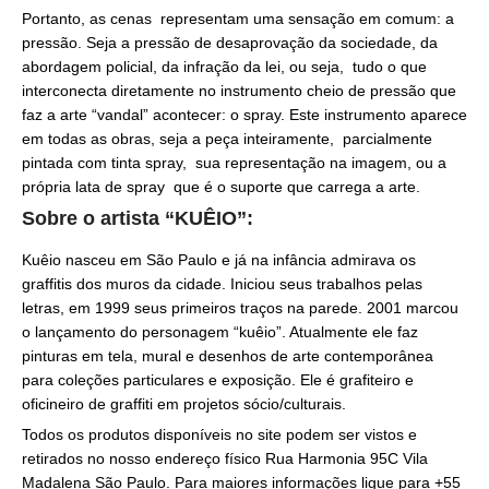
Portanto, as cenas representam uma sensação em comum: a
pressão. Seja a pressão de desaprovação da sociedade, da
abordagem policial, da infração da lei, ou seja, tudo o que
interconecta diretamente no instrumento cheio de pressão que
faz a arte “vandal” acontecer: o spray. Este instrumento aparece
em todas as obras, seja a peça inteiramente, parcialmente
pintada com tinta spray, sua representação na imagem, ou a
própria lata de spray que é o suporte que carrega a arte.
Sobre o artista “KUÊIO”:
Kuêio nasceu em São Paulo e já na infância admirava os
graffitis dos muros da cidade. Iniciou seus trabalhos pelas
letras, em 1999 seus primeiros traços na parede. 2001 marcou
o lançamento do personagem “kuêio”. Atualmente ele faz
pinturas em tela, mural e desenhos de arte contemporânea
para coleções particulares e exposição. Ele é grafiteiro e
oficineiro de graffiti em projetos sócio/culturais.
Todos os produtos disponíveis no site podem ser vistos e
retirados no nosso endereço físico Rua Harmonia 95C Vila
Madalena São Paulo. Para maiores informações ligue para +55