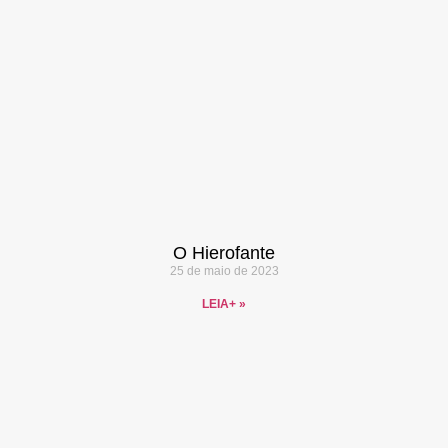
O Hierofante
25 de maio de 2023
LEIA+ »