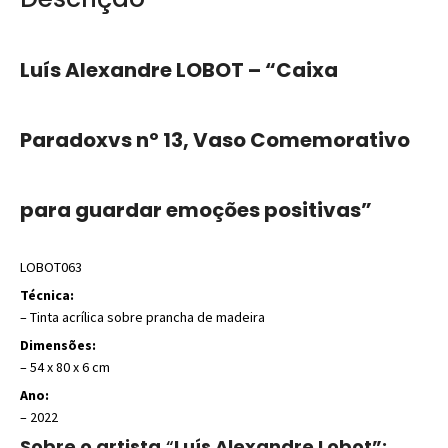
Luís Alexandre LOBOT – “Caixa
Paradoxvs nº 13, Vaso Comemorativo
para guardar emoções positivas”
LOBOT063
Técnica:
– Tinta acrílica sobre prancha de madeira
Dimensões:
– 54 x 80 x 6 cm
Ano:
– 2022
Sobre o artista
“
Luís Alexandre Lobot”: