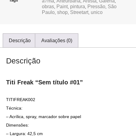
Tags
a7ma
Arteurbana
Artista
Galeria
,
,
,
,
obras
Paint
pintura
Pressão
São
,
,
,
,
Paulo
shop
Streetart
unico
,
,
,
Descrição
Avaliações (0)
Descrição
Titi Freak “Sem título #01”
TITIFREAK002
Técnica:
– Acrílica, spray, marcador sobre papel
Dimensões:
– Largura: 42,5 cm