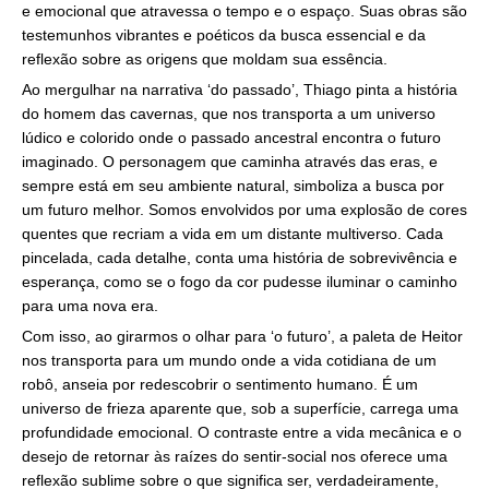
e emocional que atravessa o tempo e o espaço. Suas obras são
testemunhos vibrantes e poéticos da busca essencial e da
reflexão sobre as origens que moldam sua essência.
Ao mergulhar na narrativa ‘do passado’, Thiago pinta a história
do homem das cavernas, que nos transporta a um universo
lúdico e colorido onde o passado ancestral encontra o futuro
imaginado. O personagem que caminha através das eras, e
sempre está em seu ambiente natural, simboliza a busca por
um futuro melhor. Somos envolvidos por uma explosão de cores
quentes que recriam a vida em um distante multiverso. Cada
pincelada, cada detalhe, conta uma história de sobrevivência e
esperança, como se o fogo da cor pudesse iluminar o caminho
para uma nova era.
Com isso, ao girarmos o olhar para ‘o futuro’, a paleta de Heitor
nos transporta para um mundo onde a vida cotidiana de um
robô, anseia por redescobrir o sentimento humano. É um
universo de frieza aparente que, sob a superfície, carrega uma
profundidade emocional. O contraste entre a vida mecânica e o
desejo de retornar às raízes do sentir-social nos oferece uma
reflexão sublime sobre o que significa ser, verdadeiramente,