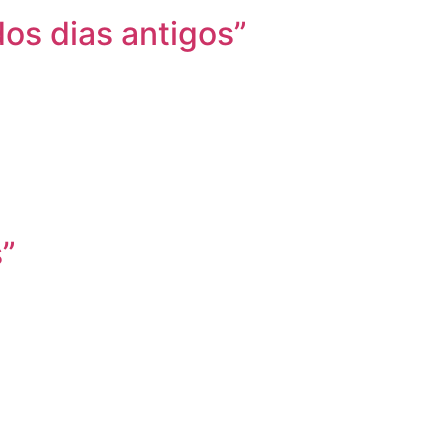
dos dias antigos”
s”