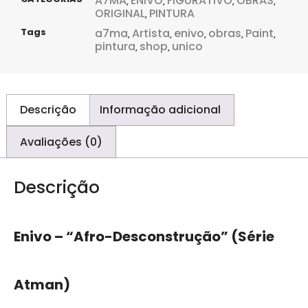
A7MA
ENIVO
FIGURATIVO
OBRAS
,
,
,
,
ORIGINAL
PINTURA
,
Tags
a7ma
Artista
enivo
obras
Paint
,
,
,
,
,
pintura
shop
unico
,
,
Descrição
Informação adicional
Avaliações (0)
Descrição
Enivo – “Afro-Desconstrução” (Série
Atman)