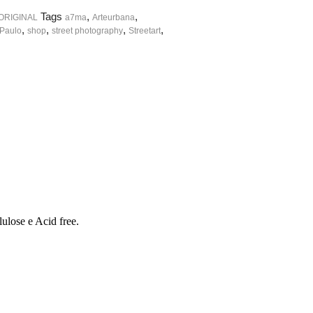
Tags
,
,
ORIGINAL
a7ma
Arteurbana
,
,
,
,
Paulo
shop
street photography
Streetart
lulose e Acid free.