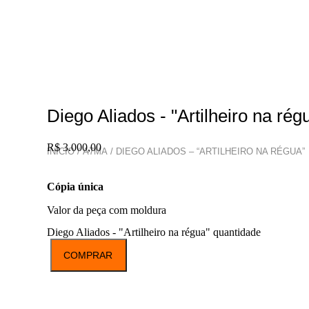
Diego Aliados - "Artilheiro na rég
R$
3.000,00
INÍCIO
/
A7MA
/ DIEGO ALIADOS – “ARTILHEIRO NA RÉGUA”
Cópia única
Valor da peça com moldura
Diego Aliados - "Artilheiro na régua" quantidade
COMPRAR
Compra pelo WhatsApp