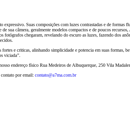
ito expressivo. Suas composições com luzes contrastadas e de formas fl
de sua câmera, geralmente modelos compactos e de poucos recursos, A
os fotógrafos chegaram, revelando do escuro as luzes, fazendo dos an
ecidos.
s fortes e criticas, alinhando simplicidade e potencia em suas formas, 
s viciada”.
no nosso endereço físico Rua Medeiros de Albuquerque, 250 Vila Madale
 contato por email:
contato@a7ma.com.br