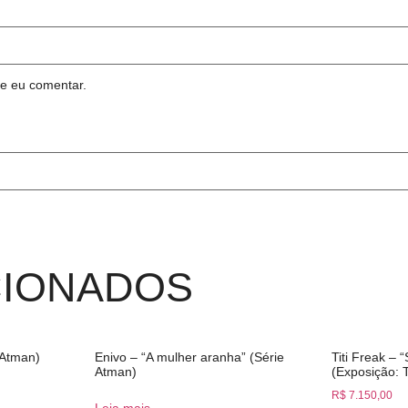
e eu comentar.
CIONADOS
 Atman)
Enivo – “A mulher aranha” (Série
Titi Freak – 
Atman)
(Exposição: 
R$
7.150,00
Leia mais