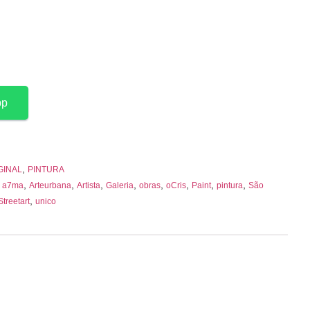
pp
,
GINAL
PINTURA
,
,
,
,
,
,
,
,
,
a7ma
Arteurbana
Artista
Galeria
obras
oCris
Paint
pintura
São
,
Streetart
unico