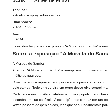
oCris – “Antes de entrar”
Técnica:
–
Acrílico e spray sobre canvas
Dimensões:
– 100 x
150 cm
Ano:
– 2024
Essa obra faz parte da exposição “A Morada do Samba” é uma E
Sobre a exposição “A Morada do Samab
A Morada do Samba
Adentrar “A Morada do Samba” é imergir em um universo mágic
múltiplas nuances.
O samba aqui é representado por diversos personagens como u
pelo samba. Todo enredo gira em torno desse eixo central mas
Cada tela é um convite a celebrar a cultura popular, reconhec
o samba em sua essência. A exposição nos conduz por um percu
vezes passam despercebidos, mas que são fundamentais para