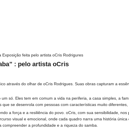
xposição feita pelo artista oCris Rodrigures
a” : pelo artista oCris
o através do olhar de oCris Rodrigues. Suas obras capturam a essênc
m só. Eles tem em comum a vida na periferia, a casa simples, a famíl
 que se desenrola com pessoas com características muito diferentes, 
endo a força e a resiliência do povo. oCris, com sua sensibilidade, n
rso visual e emocional, onde cada quadro narra uma história única co
 compreender a profundidade e a riqueza do samba.