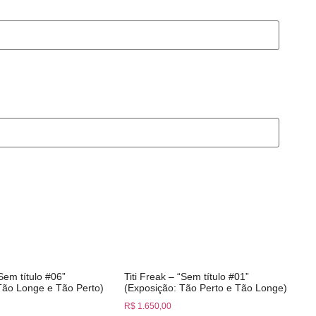
“Sem título #06”
Titi Freak – “Sem título #01”
Tão Longe e Tão Perto)
(Exposição: Tão Perto e Tão Longe)
R$
1.650,00