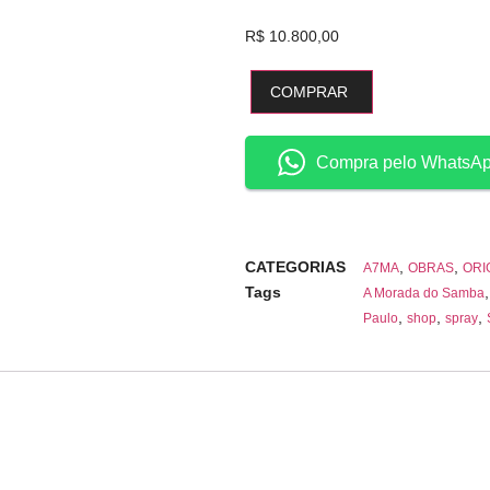
R$
10.800,00
COMPRAR
Compra pelo WhatsA
CATEGORIAS
,
,
A7MA
OBRAS
ORI
Tags
A Morada do Samba
,
,
,
Paulo
shop
spray