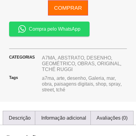
COMPRAR
Compra pelo WhatsApp
CATEGORIAS
A7MA
ABSTRATO
DESENHO
,
,
,
GEOMÉTRICO
OBRAS
ORIGINAL
,
,
,
TCHÉ RUGGI
Tags
a7ma
arte
desenho
Galeria
mar
,
,
,
,
,
obra
paisagens digitais
shop
spray
,
,
,
,
street
tché
,
Descrição
Informação adicional
Avaliações (0)