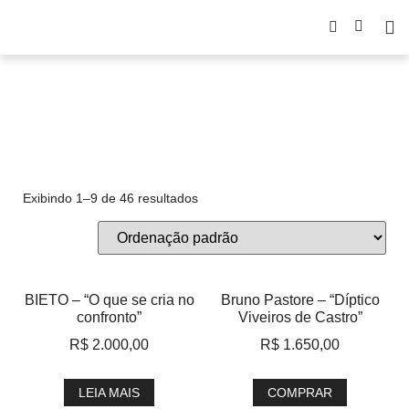
desenho
Exibindo 1–9 de 46 resultados
BIETO – “O que se cria no
Bruno Pastore – “Díptico
confronto”
Viveiros de Castro”
R$
2.000,00
R$
1.650,00
LEIA MAIS
COMPRAR