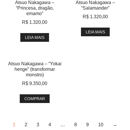
Atsuo Nakagawa –
Atsuo Nakagawa –
“Princesa, dragão,
“Salamander”
emamo”
R$
1.320,00
R$
1.320,00
LEIA MAIS
LEIA MAIS
Atsuo Nakagawa – “Yokai
henge” (transformar
monstro)
R$
9.350,00
COMPRAR
1
2
3
4
…
8
9
10
→