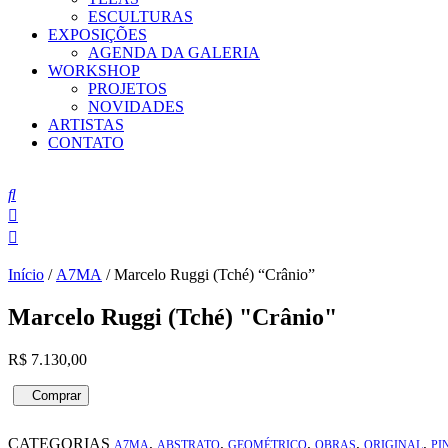
ESCULTURAS
EXPOSIÇÕES
AGENDA DA GALERIA
WORKSHOP
PROJETOS
NOVIDADES
ARTISTAS
CONTATO
Início
/
A7MA
/ Marcelo Ruggi (Tché) “Crânio”
Marcelo Ruggi (Tché) "Crânio"
R$
7.130,00
Marcelo
Comprar
Ruggi
Compra pelo WhatsApp
(Tché)
CATEGORIAS
,
,
,
,
,
"Crânio"
A7MA
ABSTRATO
GEOMÉTRICO
OBRAS
ORIGINAL
PI