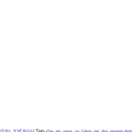
,
Tags
,
,
,
,
,
,
,
NTURA
TCHÉ RUGGI
a7ma
arte
canvas
cor
Galeria
mar
obra
paisagens digita