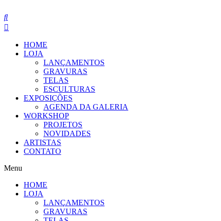
Pular
para
o
conteúdo
HOME
LOJA
LANÇAMENTOS
GRAVURAS
TELAS
ESCULTURAS
EXPOSIÇÕES
AGENDA DA GALERIA
WORKSHOP
PROJETOS
NOVIDADES
ARTISTAS
CONTATO
Menu
HOME
LOJA
LANÇAMENTOS
GRAVURAS
TELAS