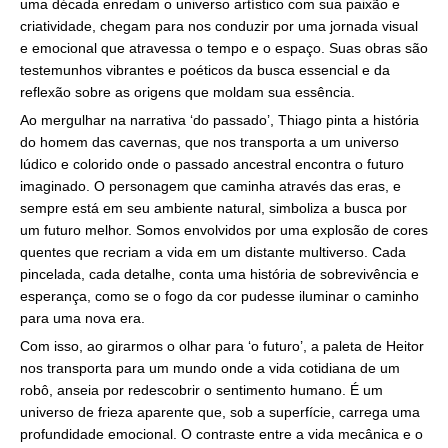
uma década enredam o universo artístico com sua paixão e
criatividade, chegam para nos conduzir por uma jornada visual
e emocional que atravessa o tempo e o espaço. Suas obras são
testemunhos vibrantes e poéticos da busca essencial e da
reflexão sobre as origens que moldam sua essência.
Ao mergulhar na narrativa ‘do passado’, Thiago pinta a história
do homem das cavernas, que nos transporta a um universo
lúdico e colorido onde o passado ancestral encontra o futuro
imaginado. O personagem que caminha através das eras, e
sempre está em seu ambiente natural, simboliza a busca por
um futuro melhor. Somos envolvidos por uma explosão de cores
quentes que recriam a vida em um distante multiverso. Cada
pincelada, cada detalhe, conta uma história de sobrevivência e
esperança, como se o fogo da cor pudesse iluminar o caminho
para uma nova era.
Com isso, ao girarmos o olhar para ‘o futuro’, a paleta de Heitor
nos transporta para um mundo onde a vida cotidiana de um
robô, anseia por redescobrir o sentimento humano. É um
universo de frieza aparente que, sob a superfície, carrega uma
profundidade emocional. O contraste entre a vida mecânica e o