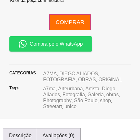
Valor da peça com moldura
COMPRAR
Compra pelo WhatsApp
CATEGORIAS
A7MA
DIEGO ALIADOS
,
,
FOTOGRAFIA
OBRAS
ORIGINAL
,
,
Tags
a7ma
Arteurbana
Artista
Diego
,
,
,
Aliados
Fotografia
Galeria
obras
,
,
,
,
Photography
São Paulo
shop
,
,
,
Streetart
unico
,
Descrição
Avaliações (0)