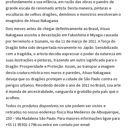
profundamente a sua infância, em razão das obras e painéis de
grande escala do renomado artista. Desta maneira, pinturas e
esculturas de velhos dragões, demônios e monstros envolveram o
imaginário de Atsuo Nakagawa.
Dois meses antes de chegar definitivamente ao Brasil, Atsuo
Nakagawa assistiu a devastação em Fukushima e Miyagui causada
por terremoto e tsunami, no dia 11 de março de 2011. A força do
Dragão tinha sido despertada novamente no Japão. Sensibilizado
com a tragédia, o artista decidiu expressar o poder da natureza em
suas ilustrações e pinturas, trazendo um outro significado para o
Dragão: Prosperidade e Proteção. Assim, ao transpor a imagem
desta criatura mística nos muros e paredes, Atsuo Nakagawa
deseja que os dragões protejam a cidade de São Paulo contra os
perigos urbanos. Residindo desde o ano de 2011 no Brasil, sua arte
é munida de ancestralidade, vanguarda e gratidão pela país que o
acolheu.
Todos os produtos disponíveis no site podem ser vistos e
retirados no nosso endereço físico Rua Medeiros de Albuquerque,
250 – Vila Madalena São Paulo. Para maiores informações ligue para
+55 11 95301-1796 ou entre em contato por email: