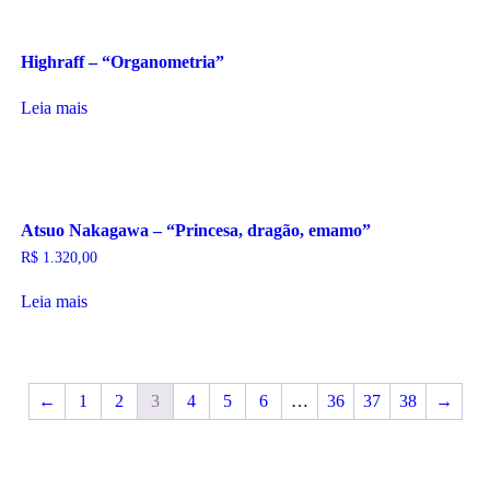
Highraff – “Organometria”
Leia mais
Atsuo Nakagawa – “Princesa, dragão, emamo”
R$
1.320,00
Leia mais
←
1
2
3
4
5
6
…
36
37
38
→