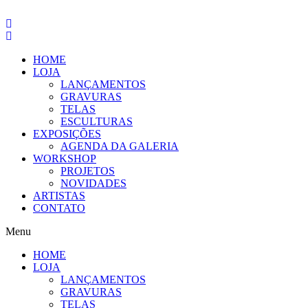
Pular
para
o
conteúdo
HOME
LOJA
LANÇAMENTOS
GRAVURAS
TELAS
ESCULTURAS
EXPOSIÇÕES
AGENDA DA GALERIA
WORKSHOP
PROJETOS
NOVIDADES
ARTISTAS
CONTATO
Menu
HOME
LOJA
LANÇAMENTOS
GRAVURAS
TELAS