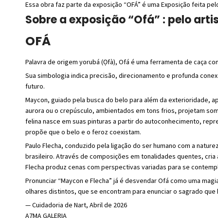
Essa obra faz parte da exposição “OFÁ” é uma Exposição feita pel
Sobre a exposição “Ofá” : pelo art
OFÁ
Palavra de origem yorubá (Ọfà), Ofá é uma ferramenta de caça co
Sua simbologia indica precisão, direcionamento e profunda conex
futuro.
Maycon, guiado pela busca do belo para além da exterioridade, a
aurora ou o crepúsculo, ambientados em tons frios, projetam sombr
felina nasce em suas pinturas a partir do autoconhecimento, rep
propõe que o belo e o feroz coexistam.
Paulo Flecha, conduzido pela ligação do ser humano com a naturez
brasileiro. Através de composições em tonalidades quentes, cria 
Flecha produz cenas com perspectivas variadas para se contemplar
Pronunciar “Maycon e Flecha” já é desvendar Ofá como uma magia s
olhares distintos, que se encontram para enunciar o sagrado que 
— Cuidadoria de Nart, Abril de 2026
A7MA GALERIA