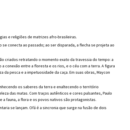
s e religiões de matrizes afro-brasileiras.
 se conecta ao passado; ao ser disparada, a flecha se projeta ao
são criados retratando o momento exato da travessia do tempo: a
 conexão entre a floresta e os rios, e o céu com a terra. A figura
eza da pesca e a impetuosidade da caça. Em suas obras, Maycon
onhecendo os saberes da terra e enaltecendo o território
beleza das matas. Com traços autênticos e cores pulsantes, Paulo
 a fauna, a flora e os povos nativos são protagonistas.
aria se lançam. Ofá é a sincronia que surge na fusão de dois