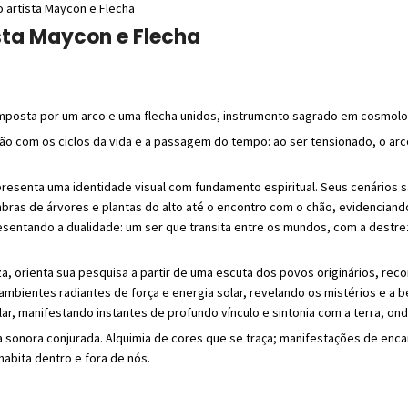
o artista Maycon e Flecha
ista Maycon e Flecha
mposta por um arco e uma flecha unidos, instrumento sagrado em cosmologia
ão com os ciclos da vida e a passagem do tempo: ao ser tensionado, o arco
presenta uma identidade visual com fundamento espiritual. Seus cenários 
as de árvores e plantas do alto até o encontro com o chão, evidenciando a
resentando a dualidade: um ser que transita entre os mundos, com a destr
a, orienta sua pesquisa a partir de uma escuta dos povos originários, rec
ambientes radiantes de força e energia solar, revelando os mistérios e a 
, manifestando instantes de profundo vínculo e sintonia com a terra, onde
onora conjurada. Alquimia de cores que se traça; manifestações de encant
habita dentro e fora de nós.