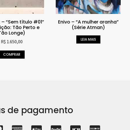
k – “Sem título #01”
Enivo – “A mulher aranha”
ição: Tão Perto e
(Série Atman)
Tão Longe)
LEIA MAIS
R$
1.650,00
COMPRAR
s de pagamento