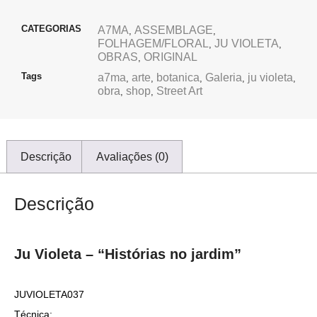
CATEGORIAS
A7MA
ASSEMBLAGE
,
,
FOLHAGEM/FLORAL
JU VIOLETA
,
,
OBRAS
ORIGINAL
,
Tags
a7ma
arte
botanica
Galeria
ju violeta
,
,
,
,
,
obra
shop
Street Art
,
,
Descrição
Avaliações (0)
Descrição
Ju Violeta – “Histórias no jardim”
JUVIOLETA037
Técnica: