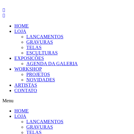
Pular
para
o
conteúdo
HOME
LOJA
LANÇAMENTOS
GRAVURAS
TELAS
ESCULTURAS
EXPOSIÇÕES
AGENDA DA GALERIA
WORKSHOP
PROJETOS
NOVIDADES
ARTISTAS
CONTATO
Menu
HOME
LOJA
LANÇAMENTOS
GRAVURAS
TELAS