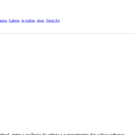
,
,
,
,
anica
Galeria
ju violeta
shop
Street Art
tual, entre a essência da artista e o movimento das selvas urbanas.