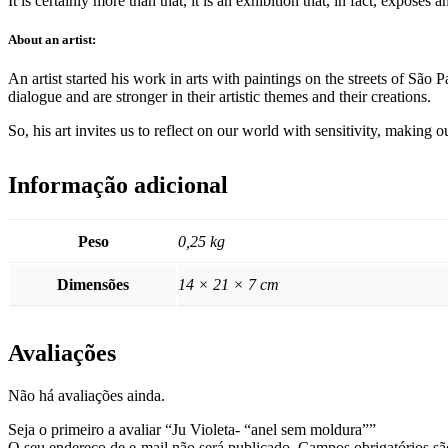
It is certainly more than that, it is an exhibition that, in fact, exposes 
About an artist:
An artist started his work in arts with paintings on the streets of Sã
dialogue and are stronger in their artistic themes and their creations.
So, his art invites us to reflect on our world with sensitivity, making
Informação adicional
Peso
0,25 kg
Dimensões
14 × 21 × 7 cm
Avaliações
Não há avaliações ainda.
Seja o primeiro a avaliar “Ju Violeta- “anel sem moldura””
O seu endereço de e-mail não será publicado.
Campos obrigatórios s