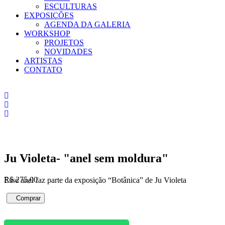
ESCULTURAS
EXPOSIÇÕES
AGENDA DA GALERIA
WORKSHOP
PROJETOS
NOVIDADES
ARTISTAS
CONTATO
Ju Violeta- "anel sem moldura"
R$
275,00
Esse anel faz parte da exposição “Botânica” de Ju Violeta
Ju
Comprar
Violeta-
"anel
sem