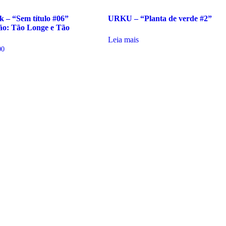
k – “Sem título #06”
URKU – “Planta de verde #2”
ão: Tão Longe e Tão
Leia mais
00