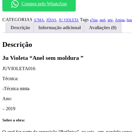
Compra pelo WhatsApp
moldura"
quantidade
CATEGORIAS
,
,
Tags
,
,
,
,
A7MA
JÓIAS
JU VIOLETA
a7ma
anel
arte
Artista
bot
Descrição
Informação adicional
Avaliações (0)
Descrição
Ju Violeta “Anel sem moldura ”
JUVIOLETA016
Técnica:
-Técnica mista
Ano:
– 2019
Sobre a obra:
O anel faz parte da exposição “Botânica”, ou seja, um paralelo concei