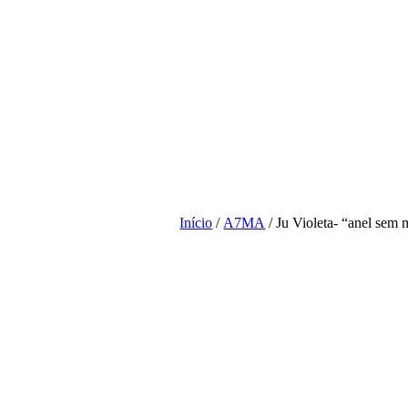
Início
/
A7MA
/ Ju Violeta- “anel sem