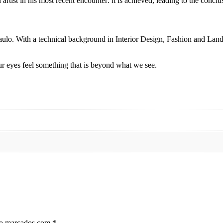
an artist in his most recent encounter: it is achieved, leading to the conclu
o Paulo. With a technical background in Interior Design, Fashion and Lan
 our eyes feel something that is beyond what we see.
ão marcados com
*