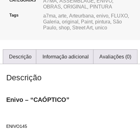
CATEGORIAS
A7MA
ASSEMBLAGE
ENIVO
,
,
,
OBRAS
ORIGINAL
PINTURA
,
,
Tags
a7ma
arte
Arteurbana
enivo
FLUXO
,
,
,
,
,
Galeria
original
Paint
pintura
São
,
,
,
,
Paulo
shop
Street Art
unico
,
,
,
Descrição
Informação adicional
Avaliações (0)
Descrição
Enivo – “CAÓPTICO”
ENIVO145