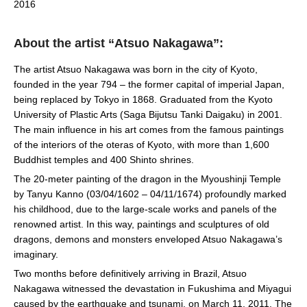
2016
About the artist “Atsuo Nakagawa”:
The artist Atsuo Nakagawa was born in the city of Kyoto,
founded in the year 794 – the former capital of imperial Japan,
being replaced by Tokyo in 1868. Graduated from the Kyoto
University of Plastic Arts (Saga Bijutsu Tanki Daigaku) ​​in 2001.
The main influence in his art comes from the famous paintings
of the interiors of the oteras of Kyoto, with more than 1,600
Buddhist temples and 400 Shinto shrines.
The 20-meter painting of the dragon in the Myoushinji Temple
by Tanyu Kanno (03/04/1602 – 04/11/1674) profoundly marked
his childhood, due to the large-scale works and panels of the
renowned artist. In this way, paintings and sculptures of old
dragons, demons and monsters enveloped Atsuo Nakagawa’s
imaginary.
Two months before definitively arriving in Brazil, Atsuo
Nakagawa witnessed the devastation in Fukushima and Miyagui
caused by the earthquake and tsunami, on March 11, 2011. The