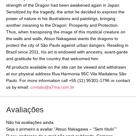
strength of the Dragon had been awakened again in Japan.
Sensitized by the tragedy, the artist he decided to express the
power of nature in his illustrations and paintings, bringing
another meaning to the Dragon: Prosperity and Protection.
Thus, when transposing the image of this mystical creature on
the walls and walls, Atsuo Nakagawa wants the dragons to
protect the city of São Paulo against urban dangers. Residing in
Brazil since 2011, his art is endowed with ancestry, avant-garde
and gratitude for the country that welcomed him.
All products available on the site can be viewed and withdrawn
at our physical address Rua Harmonia 95C Vila Madalena São
Paulo. For more information call +55 (11) 95301-1796 or contact
us by email:
contato@a7ma.com.br
Avaliações
Não há avaliações ainda.
Seja o primeiro a avaliar “Atsuo Nakagawa – “Sem título””
O seu endereço de e-mail não será publicado.
Campos