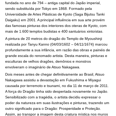
fundada no ano de 794 – antiga capital do Japão imperial,
sendo substituída por Tokyo em 1868. Formado pela
Universidade de Artes Plásticas de Kyoto (Saga Bijutsu Tanki
Daigaku) em 2001. A principal influência em sua arte provém
das famosas pinturas dos interiores dos oteras de Kyoto, com
mais de 1.600 templos budistas e 400 santuários xintoístas.
A pintura de 20 metros do dragão do Templo de Myoushinji
realizada por Tanyu Kanno (04/03/1602 – 04/11/1674) marcou
profundamente a sua infância, em razão das obras e painéis de
grande escala do renomado artista. Desta maneira, pinturas e
esculturas de velhos dragões, demônios e monstros
envolveram o imaginário de Atsuo Nakagawa.
Dois meses antes de chegar definitivamente ao Brasil, Atsuo
Nakagawa assistiu a devastação em Fukushima e Miyagui
causada por terremoto e tsunami, no dia 11 de março de 2011.
A força do Dragão tinha sido despertada novamente no Japão.
Sensibilizado com a tragédia, o artista decidiu expressar o
poder da natureza em suas ilustrações e pinturas, trazendo um
outro significado para o Dragão: Prosperidade e Proteção.
Assim, ao transpor a imagem desta criatura mística nos muros