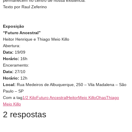
permanecem no centro de nossa existência.
Texto por Raul Zeferino
Exposição
“Futuro Ancestral”
Heitor Henrique e Thiago Meio Killo
Abertura:
Data:
19/09
Horário:
16h
Enceramento:
Data:
27/10
Horário:
12h
Local:
Rua Medeiros de Albuquerque, 250 – Vila Madalena – São
Paulo – SP
Com a tag
1/2 Kilo
Futuro Ancestral
Heitor
Meio Killo
Ohas
Thiago
Meio Killo
2 respostas