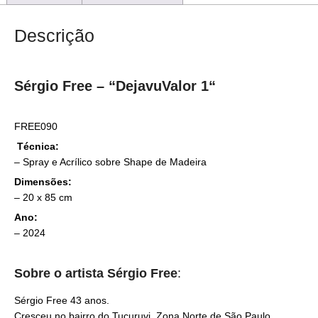
Descrição
Sérgio Free – “
DejavuValor 1
“
FREE090
Técnica:
–
Spray e Acrílico sobre Shape de Madeira
Dimensões:
– 20
x 85 cm
Ano:
– 2024
Sobre o artista
Sérgio Free
:
Sérgio Free 43 anos.
Cresceu no bairro do Tucuruvi, Zona Norte de São Paulo,