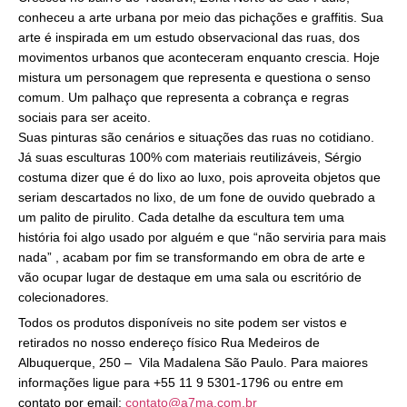
conheceu a arte urbana por meio das pichações e graffitis. Sua
arte é inspirada em um estudo observacional das ruas, dos
movimentos urbanos que aconteceram enquanto crescia. Hoje
mistura um personagem que representa e questiona o senso
comum. Um palhaço que representa a cobrança e regras
sociais para ser aceito.
Suas pinturas são cenários e situações das ruas no cotidiano.
Já suas esculturas 100% com materiais reutilizáveis, Sérgio
costuma dizer que é do lixo ao luxo, pois aproveita objetos que
seriam descartados no lixo, de um fone de ouvido quebrado a
um palito de pirulito. Cada detalhe da escultura tem uma
história foi algo usado por alguém e que “não serviria para mais
nada” , acabam por fim se transformando em obra de arte e
vão ocupar lugar de destaque em uma sala ou escritório de
colecionadores.
Todos os produtos disponíveis no site podem ser vistos e
retirados no nosso endereço físico Rua Medeiros de
Albuquerque, 250 – Vila Madalena São Paulo. Para maiores
informações ligue para +55 11 9 5301-1796 ou entre em
contato por email:
contato@a7ma.com.br