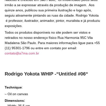
irmão a se expressar através da produção de imagem. Aos
quinze anos, publicou sua primeira ilustração e logo após,
seguiu ativamente pintando as ruas da cidade. Rodrigo Yokota
é professor, ilustrador, animador, pintor, muralista e já produziu
exposições.
Todos os produtos disponíveis no site podem ser vistos e
retirados no nosso endereço físico Rua Harmonia 95C Vila
Madalena São Paulo. Para maiores informações ligue para +55
(11) 95301-1796 ou entre em contato por email:
contato@a7ma.com.br
Rodrigo Yokota WHIP -“Untitled #06
“
Technique
:
– Oil on canvas
Dimensions:
– Width: 35,5 cm