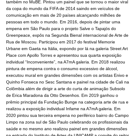
também no MuBE. Pintou um painel que se tornou o maior viral
da copa do mundo da FIFA de 2014 saindo em veículos de
comunicação em mais de 20 países alcançando milhões de
pessoas em todo o mundo. Em 2016, depois de pintar uma
empena em São Paulo para o projeto Salve o Tapajós do
Greenpeace, expôs na Segunda Bienal internacional de Arte de
Rua de Moscou. Participou em 2017 do festival Memorie
Urbane em Gaeta na Itália, expondo por lá na galeria Street Art
Place com Apollo Torres e apresentou sua quarta exposição
individual “Inconveniente”, na A7mA galeria. Em 2018 realizou
pintura de empena contra o consumo excessivo de álcool,
executou mural em grandes dimensões com os artistas Enivo e
Quinho Fonseca no Sesc Santana e painel na cidade de Cali na
Colômbia além de dirigir a arte do curta de animação Subsolo
de Erica Maradona da Otto Desenhos. Em 2019 ganhou o
prêmio principal da Fundação Bunge na categoria arte de rua e
realizou a exposição individual Infame na A7mA galeria. Em
2020 pintou sua terceira empena no periférico bairro do Campo
Limpo na zona sul de São Paulo celebrando os profissionais da
saúde e no mesmo ano realizou painel em grandes dimensões
na entrada do Instituto de Artes da UNICAMP a convite do reitor