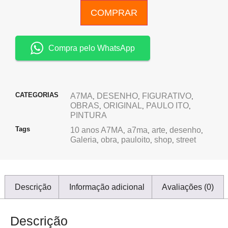
COMPRAR
Compra pelo WhatsApp
CATEGORIAS
A7MA
DESENHO
FIGURATIVO
,
,
,
OBRAS
ORIGINAL
PAULO ITO
,
,
,
PINTURA
Tags
10 anos A7MA
a7ma
arte
desenho
,
,
,
,
Galeria
obra
pauloito
shop
street
,
,
,
,
Descrição
Informação adicional
Avaliações (0)
Descrição