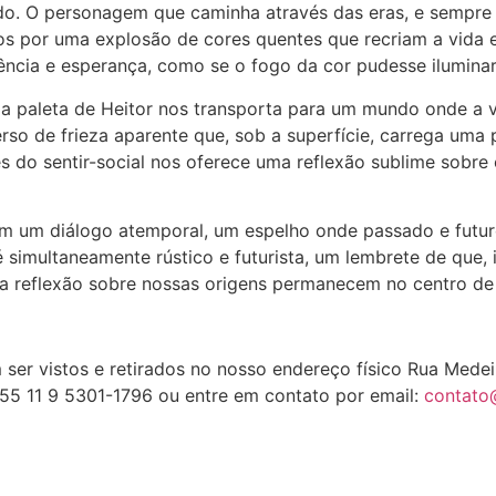
do. O personagem que caminha através das eras, e sempre 
s por uma explosão de cores quentes que recriam a vida e
vência e esperança, como se o fogo da cor pudesse ilumina
’, a paleta de Heitor nos transporta para um mundo onde a 
so de frieza aparente que, sob a superfície, carrega uma 
s do sentir-social nos oferece uma reflexão sublime sobre 
rmam um diálogo atemporal, um espelho onde passado e fut
 simultaneamente rústico e futurista, um lembrete de que
a reflexão sobre nossas origens permanecem no centro de 
 ser vistos e retirados no nosso endereço físico Rua Mede
+55 11 9 5301-1796 ou entre em contato por email:
contato