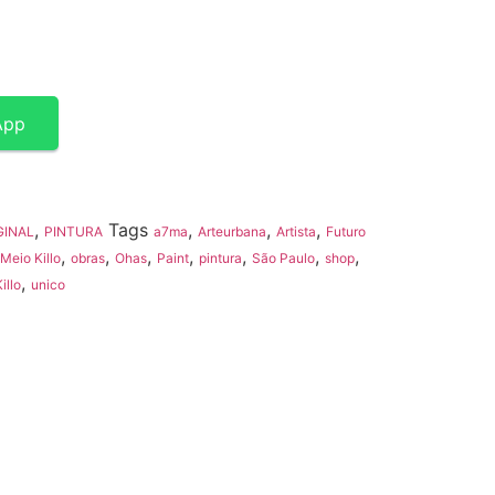
App
,
Tags
,
,
,
GINAL
PINTURA
a7ma
Arteurbana
Artista
Futuro
,
,
,
,
,
,
,
Meio Killo
obras
Ohas
Paint
pintura
São Paulo
shop
,
illo
unico