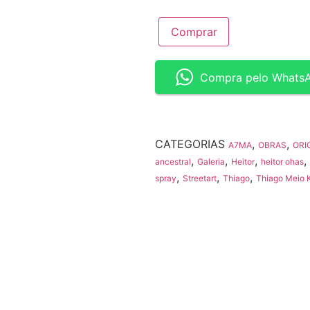
Comprar
Compra pelo Whats
CATEGORIAS
,
,
A7MA
OBRAS
ORI
,
,
,
,
ancestral
Galeria
Heitor
heitor ohas
,
,
,
spray
Streetart
Thiago
Thiago Meio K