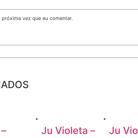
 próxima vez que eu comentar.
NADOS
 –
Ju Violeta –
Ju Vio