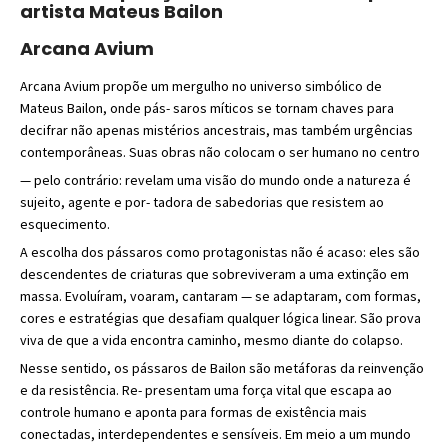
artista Mateus Bailon
Arcana Avium
Arcana Avium propõe um mergulho no universo simbólico de
Mateus Bailon, onde pás- saros míticos se tornam chaves para
decifrar não apenas mistérios ancestrais, mas também urgências
contemporâneas. Suas obras não colocam o ser humano no centro
— pelo contrário: revelam uma visão do mundo onde a natureza é
sujeito, agente e por- tadora de sabedorias que resistem ao
esquecimento.
A escolha dos pássaros como protagonistas não é acaso: eles são
descendentes de criaturas que sobreviveram a uma extinção em
massa. Evoluíram, voaram, cantaram — se adaptaram, com formas,
cores e estratégias que desafiam qualquer lógica linear. São prova
viva de que a vida encontra caminho, mesmo diante do colapso.
Nesse sentido, os pássaros de Bailon são metáforas da reinvenção
e da resistência. Re- presentam uma força vital que escapa ao
controle humano e aponta para formas de existência mais
conectadas, interdependentes e sensíveis. Em meio a um mundo