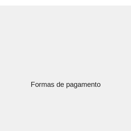
Formas de pagamento