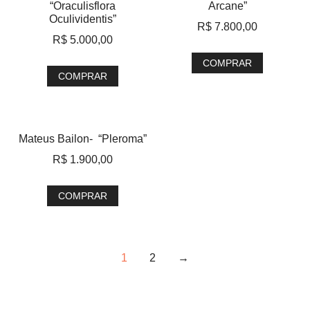
“Oraculisflora
Arcane”
Oculividentis”
R$
7.800,00
R$
5.000,00
COMPRAR
COMPRAR
Mateus Bailon- “Pleroma”
R$
1.900,00
COMPRAR
1
2
→