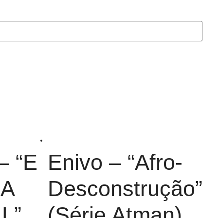
– “E
Enivo – “Afro-
A
Desconstrução”
L”
(Série Atman)