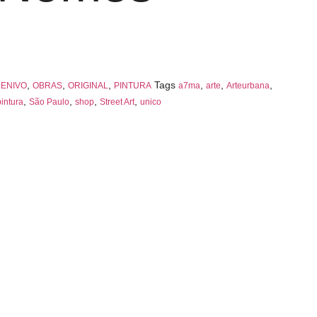
,
,
,
,
Tags
,
,
,
ENIVO
OBRAS
ORIGINAL
PINTURA
a7ma
arte
Arteurbana
,
,
,
,
pintura
São Paulo
shop
Street Art
unico