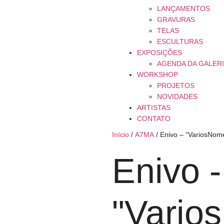
LANÇAMENTOS
GRAVURAS
TELAS
ESCULTURAS
EXPOSIÇÕES
AGENDA DA GALER
WORKSHOP
PROJETOS
NOVIDADES
ARTISTAS
CONTATO
Início
/
A7MA
/ Enivo – “VariosNom
Enivo -
"Vario