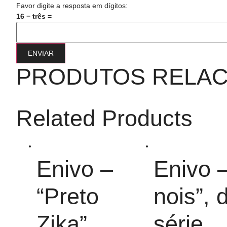
Favor digite a resposta em dígitos:
16 − três =
PRODUTOS RELA
Related Products
Enivo –
Enivo 
“Preto
nois”, 
Zika”
série