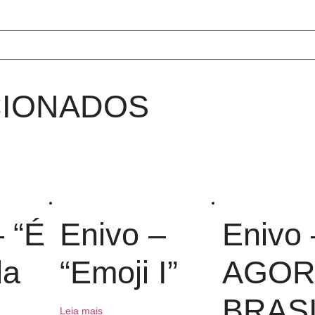
CIONADOS
– “É
Enivo –
Enivo 
da
“Emoji I”
AGOR
BRASI
Leia mais