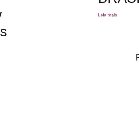
w
Leia mais
rs