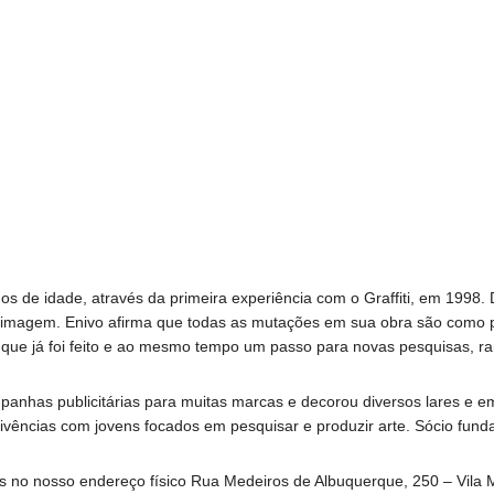
nos de idade, através da primeira experiência com o Graffiti, em 1998
 imagem. Enivo afirma que todas as mutações em sua obra são como po
do que já foi feito e ao mesmo tempo um passo para novas pesquisas, r
 campanhas publicitárias para muitas marcas e decorou diversos lares e
vivências com jovens focados em pesquisar e produzir arte. Sócio fun
dos no nosso endereço físico Rua Medeiros de Albuquerque, 250 – Vila