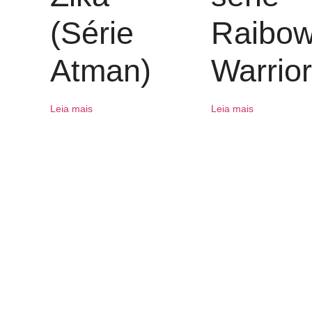
(Série
Raibo
Atman)
Warrio
Leia mais
Leia mais