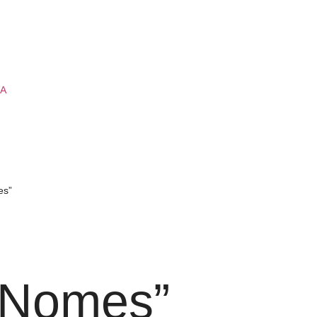
IA
es”
sNomes”