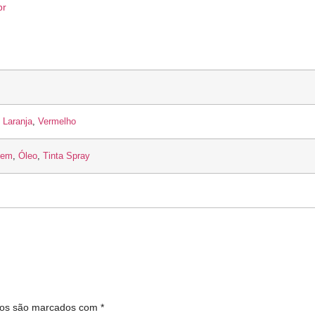
br
l
,
Laranja
,
Vermelho
gem
,
Óleo
,
Tinta Spray
ios são marcados com
*