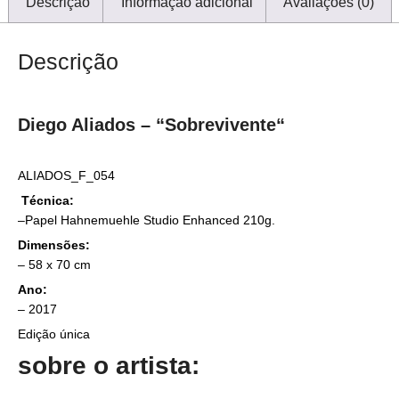
Descrição
Informação adicional
Avaliações (0)
Descrição
Diego Aliados – “
Sobrevivente
“
ALIADOS_F_054
Técnica:
–
Papel Hahnemuehle Studio Enhanced 210g.
Dimensões:
–
58 x 70 cm
Ano:
– 2017
Edição única
sobre o artista: