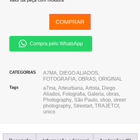
Valor da peça com moldura
COMPRAR
Compra pelo WhatsApp
CATEGORIAS
A7MA
DIEGO ALIADOS
,
,
FOTOGRAFIA
OBRAS
ORIGINAL
,
,
Tags
a7ma
Arteurbana
Artista
Diego
,
,
,
Aliados
Fotografia
Galeria
obras
,
,
,
,
Photography
São Paulo
shop
street
,
,
,
photography
Streetart
TRAJETO!
,
,
,
unico