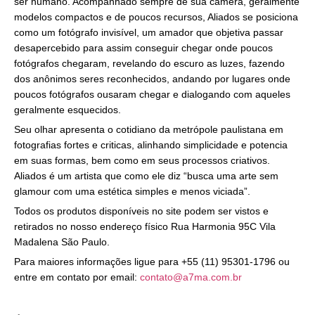
ser humano. Acompanhado sempre de sua câmera, geralmente
modelos compactos e de poucos recursos, Aliados se posiciona
como um fotógrafo invisível, um amador que objetiva passar
desapercebido para assim conseguir chegar onde poucos
fotógrafos chegaram, revelando do escuro as luzes, fazendo
dos anônimos seres reconhecidos, andando por lugares onde
poucos fotógrafos ousaram chegar e dialogando com aqueles
geralmente esquecidos.
Seu olhar apresenta o cotidiano da metrópole paulistana em
fotografias fortes e criticas, alinhando simplicidade e potencia
em suas formas, bem como em seus processos criativos.
Aliados é um artista que como ele diz “busca uma arte sem
glamour com uma estética simples e menos viciada”.
Todos os produtos disponíveis no site podem ser vistos e
retirados no nosso endereço físico Rua Harmonia 95C Vila
Madalena São Paulo.
Para maiores informações ligue para +55 (11) 95301-1796 ou
entre em contato por email:
contato@a7ma.com.br