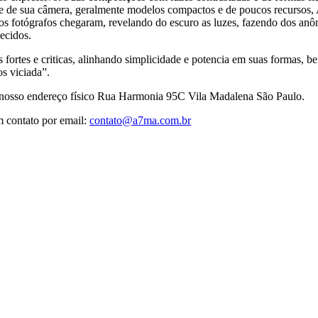
de sua câmera, geralmente modelos compactos e de poucos recursos, A
os fotógrafos chegaram, revelando do escuro as luzes, fazendo dos an
ecidos.
s fortes e criticas, alinhando simplicidade e potencia em suas formas, 
s viciada”.
no nosso endereço físico Rua Harmonia 95C Vila Madalena São Paulo.
m contato por email:
contato@a7ma.com.br