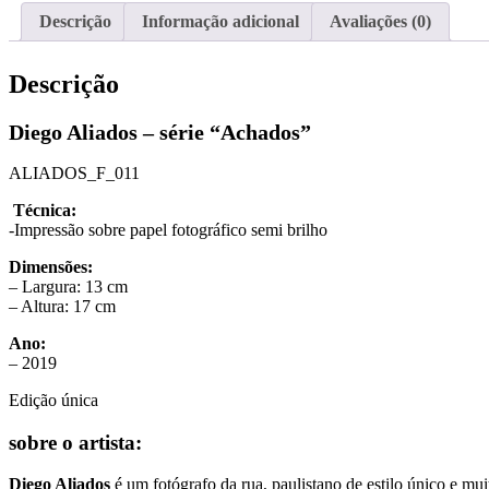
Descrição
Informação adicional
Avaliações (0)
Descrição
Diego Aliados – série “Achados”
ALIADOS_F_011
Técnica:
-Impressão sobre papel fotográfico semi brilho
Dimensões:
– Largura: 13 cm
– Altura: 17 cm
Ano:
– 2019
Edição única
sobre o artista:
Diego Aliados
é um fotógrafo da rua, paulistano de estilo único e mu