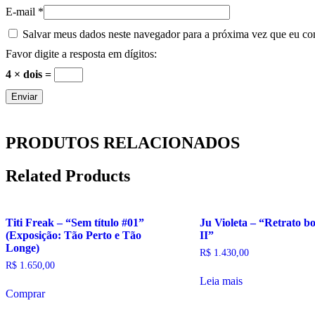
E-mail
*
Salvar meus dados neste navegador para a próxima vez que eu co
Favor digite a resposta em dígitos:
4 × dois =
PRODUTOS RELACIONADOS
Related Products
Titi Freak – “Sem título #01”
Ju Violeta – “Retrato b
(Exposição: Tão Perto e Tão
II”
Longe)
R$
1.430,00
R$
1.650,00
Leia mais
Comprar