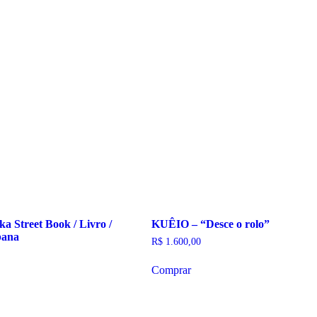
ka Street Book / Livro /
KUÊIO – “Desce o rolo”
bana
R$
1.600,00
Comprar