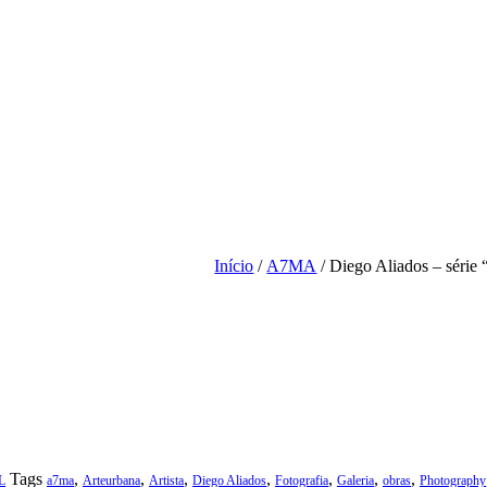
Início
/
A7MA
/ Diego Aliados – série
Tags
,
,
,
,
,
,
,
L
a7ma
Arteurbana
Artista
Diego Aliados
Fotografia
Galeria
obras
Photography