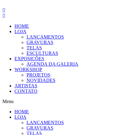
Pular
para
o
conteúdo
HOME
LOJA
LANÇAMENTOS
GRAVURAS
TELAS
ESCULTURAS
EXPOSIÇÕES
AGENDA DA GALERIA
WORKSHOP
PROJETOS
NOVIDADES
ARTISTAS
CONTATO
Menu
HOME
LOJA
LANÇAMENTOS
GRAVURAS
TELAS