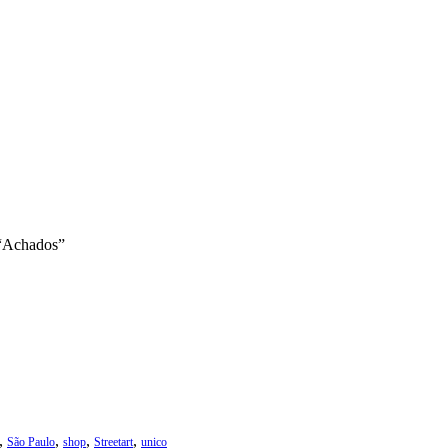
 “Achados”
,
,
,
,
São Paulo
shop
Streetart
unico