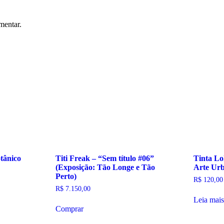
mentar.
otânico
Titi Freak – “Sem título #06”
Tinta Lo
(Exposição: Tão Longe e Tão
Arte Ur
Perto)
R$
120,00
R$
7.150,00
Leia mais
Comprar