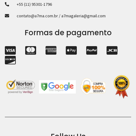
+55 (11) 95301-1796
contato@a7ma.com.br / a7magaleria@gmail.com
Formas de pagamento