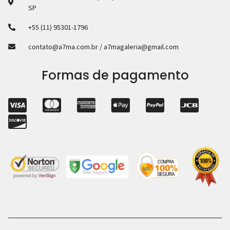
SP
+55 (11) 95301-1796
contato@a7ma.com.br / a7magaleria@gmail.com
Formas de pagamento