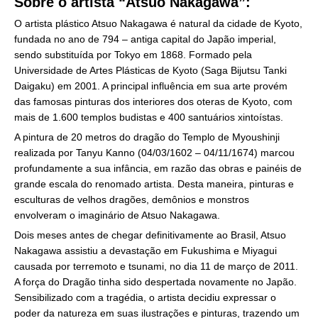
Sobre o artista “Atsuo Nakagawa”:
O artista plástico Atsuo Nakagawa é natural da cidade de Kyoto,
fundada no ano de 794 – antiga capital do Japão imperial,
sendo substituída por Tokyo em 1868. Formado pela
Universidade de Artes Plásticas de Kyoto (Saga Bijutsu Tanki
Daigaku) em 2001. A principal influência em sua arte provém
das famosas pinturas dos interiores dos oteras de Kyoto, com
mais de 1.600 templos budistas e 400 santuários xintoístas.
A pintura de 20 metros do dragão do Templo de Myoushinji
realizada por Tanyu Kanno (04/03/1602 – 04/11/1674) marcou
profundamente a sua infância, em razão das obras e painéis de
grande escala do renomado artista. Desta maneira, pinturas e
esculturas de velhos dragões, demônios e monstros
envolveram o imaginário de Atsuo Nakagawa.
Dois meses antes de chegar definitivamente ao Brasil, Atsuo
Nakagawa assistiu a devastação em Fukushima e Miyagui
causada por terremoto e tsunami, no dia 11 de março de 2011.
A força do Dragão tinha sido despertada novamente no Japão.
Sensibilizado com a tragédia, o artista decidiu expressar o
poder da natureza em suas ilustrações e pinturas, trazendo um