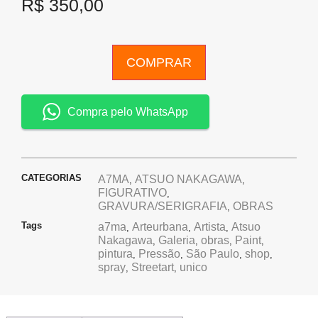
R$
350,00
COMPRAR
Compra pelo WhatsApp
CATEGORIAS
A7MA
ATSUO NAKAGAWA
,
,
FIGURATIVO
,
GRAVURA/SERIGRAFIA
OBRAS
,
Tags
a7ma
Arteurbana
Artista
Atsuo
,
,
,
Nakagawa
Galeria
obras
Paint
,
,
,
,
pintura
Pressão
São Paulo
shop
,
,
,
,
spray
Streetart
unico
,
,