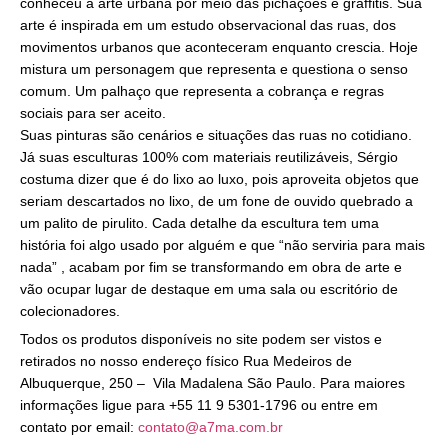
conheceu a arte urbana por meio das pichações e graffitis. Sua
arte é inspirada em um estudo observacional das ruas, dos
movimentos urbanos que aconteceram enquanto crescia. Hoje
mistura um personagem que representa e questiona o senso
comum. Um palhaço que representa a cobrança e regras
sociais para ser aceito.
Suas pinturas são cenários e situações das ruas no cotidiano.
Já suas esculturas 100% com materiais reutilizáveis, Sérgio
costuma dizer que é do lixo ao luxo, pois aproveita objetos que
seriam descartados no lixo, de um fone de ouvido quebrado a
um palito de pirulito. Cada detalhe da escultura tem uma
história foi algo usado por alguém e que “não serviria para mais
nada” , acabam por fim se transformando em obra de arte e
vão ocupar lugar de destaque em uma sala ou escritório de
colecionadores.
Todos os produtos disponíveis no site podem ser vistos e
retirados no nosso endereço físico Rua Medeiros de
Albuquerque, 250 – Vila Madalena São Paulo. Para maiores
informações ligue para +55 11 9 5301-1796 ou entre em
contato por email:
contato@a7ma.com.br