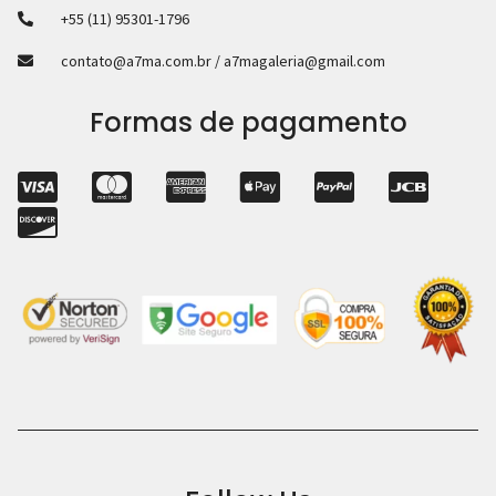
+55 (11) 95301-1796
contato@a7ma.com.br / a7magaleria@gmail.com
Formas de pagamento