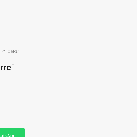
 -“TORRE”
rre"
hatsApp