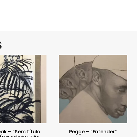
S
reak – “Sem título
Pegge – “Entender”