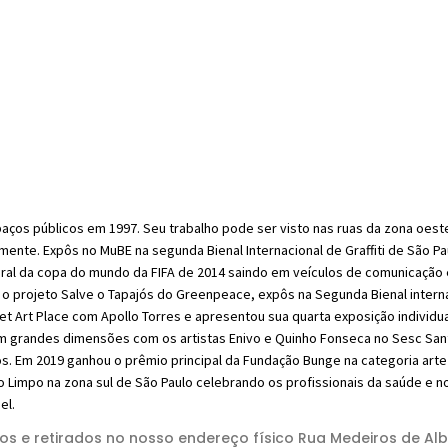
aços públicos em 1997. Seu trabalho pode ser visto nas ruas da zona oest
amente. Expôs no MuBE na segunda Bienal Internacional de Graffiti de São 
iral da copa do mundo da FIFA de 2014 saindo em veículos de comunicação
 projeto Salve o Tapajós do Greenpeace, expôs na Segunda Bienal internac
et Art Place com Apollo Torres e apresentou sua quarta exposição individua
grandes dimensões com os artistas Enivo e Quinho Fonseca no Sesc Santana
 Em 2019 ganhou o prêmio principal da Fundação Bunge na categoria arte de
o Limpo na zona sul de São Paulo celebrando os profissionais da saúde e
el.
tos e retirados no nosso endereço físico Rua Medeiros de Al