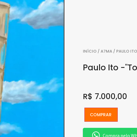
INÍCIO
/
A7MA
/ PAULO ITO
Paulo Ito -"To
R$
7.000,00
COMPRAR
Compra pelo W