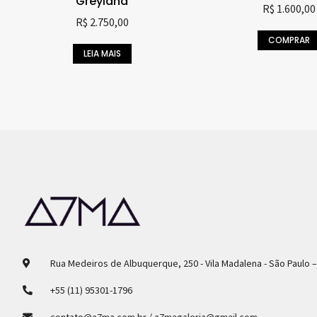
“Greyland”
R$
1.600,00
R$
2.750,00
COMPRAR
LEIA MAIS
Rua Medeiros de Albuquerque, 250 - Vila Madalena - São Paulo 
+55 (11) 95301-1796
contato@a7ma.com.br / a7magaleria@gmail.com