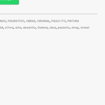
,
,
,
,
,
ENHO
FIGURATIVO
OBRAS
ORIGINAL
PAULO ITO
PINTURA
,
,
,
,
,
,
,
,
7MA
a7ma
arte
desenho
Galeria
obra
pauloito
shop
street