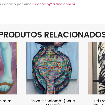
m contato por email:
contato@a7ma.com.br
PRODUTOS RELACIONADO
o rolo”
Enivo – “Salomé” (Série
Titi F