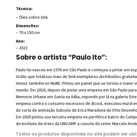
Técnica:
– Óleo sobre tela
Dimensões:
– 70 x 150 cm
Ano:
– 2023
Sobre o artista “Paulo Ito”:
Paulo Ito nasceu em 1978 em São Paulo e começou a pintar em esp
Grátis que totalizou mais de 5mil exemplares distribuídos gratuit
Amour também no MuBE. Pintou um painel que se tornou o maior v
mundo. Em 2016, depois de pintar uma empena em São Paulo para o
Memorie Urbane em Gaeta na Itália, expondo por lá na galeria Stre
empena contra o consumo excessivo de álcool, executou mural em 
do curta de animação Subsolo de Erica Maradona da Otto Desenhos.
Em 2020 pintou sua terceira empena no periférico bairro do Camp
do Instituto de Artes da UNICAMP a convite do reitor Marcelo Knob
Todos os produtos disponíveis no site podem ser vis