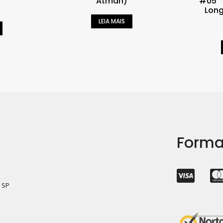
Atman)
#05” 
Long
LEIA MAIS
Forma
– SP