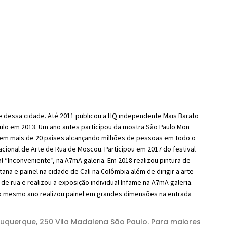
e dessa cidade. Até 2011 publicou a HQ independente Mais Barato
Paulo em 2013. Um ano antes participou da mostra São Paulo Mon
 em mais de 20 países alcançando milhões de pessoas em todo o
ional de Arte de Rua de Moscou. Participou em 2017 do festival
l “Inconveniente”, na A7mA galeria. Em 2018 realizou pintura de
 e painel na cidade de Cali na Colômbia além de dirigir a arte
 rua e realizou a exposição individual Infame na A7mA galeria.
 no mesmo ano realizou painel em grandes dimensões na entrada
buquerque, 250 Vila Madalena São Paulo. Para maiores