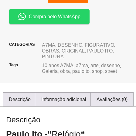
Compra pelo WhatsApp
CATEGORIAS
A7MA
DESENHO
FIGURATIVO
,
,
,
OBRAS
ORIGINAL
PAULO ITO
,
,
,
PINTURA
Tags
10 anos A7MA
a7ma
arte
desenho
,
,
,
,
Galeria
obra
pauloito
shop
street
,
,
,
,
Descrição
Informação adicional
Avaliações (0)
Descrição
Paulo Ito -“
Relógio
“