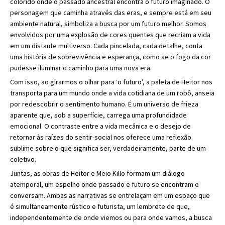
colorido onde o passado ancestral encontra o futuro imaginado. O
personagem que caminha através das eras, e sempre está em seu
ambiente natural, simboliza a busca por um futuro melhor. Somos
envolvidos por uma explosão de cores quentes que recriam a vida
em um distante multiverso. Cada pincelada, cada detalhe, conta
uma história de sobrevivência e esperança, como se o fogo da cor
pudesse iluminar o caminho para uma nova era.
Com isso, ao girarmos o olhar para ‘o futuro’, a paleta de Heitor nos
transporta para um mundo onde a vida cotidiana de um robô, anseia
por redescobrir o sentimento humano. É um universo de frieza
aparente que, sob a superfície, carrega uma profundidade
emocional. O contraste entre a vida mecânica e o desejo de
retornar às raízes do sentir-social nos oferece uma reflexão
sublime sobre o que significa ser, verdadeiramente, parte de um
coletivo.
Juntas, as obras de Heitor e Meio Killo formam um diálogo
atemporal, um espelho onde passado e futuro se encontram e
conversam. Ambas as narrativas se entrelaçam em um espaço que
é simultaneamente rústico e futurista, um lembrete de que,
independentemente de onde viemos ou para onde vamos, a busca