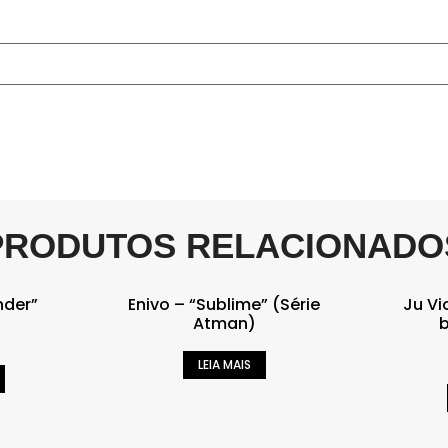
PRODUTOS RELACIONADO
nder”
Enivo – “Sublime” (Série
Ju Vi
Atman)
b
LEIA MAIS