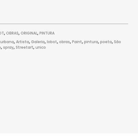
,
,
,
OT
OBRAS
ORIGINAL
PINTURA
,
,
,
,
,
,
,
,
eurbana
Artista
Galeria
lobot
obras
Paint
pintura
poeta
São
,
,
,
p
spray
Streetart
unico