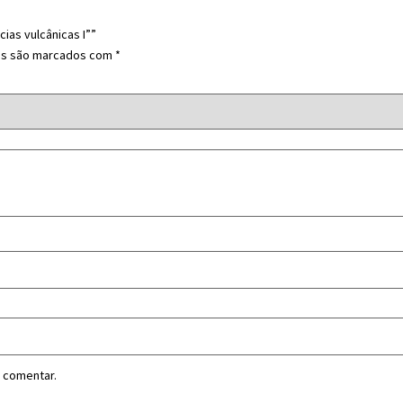
cias vulcânicas I””
os são marcados com
*
 comentar.