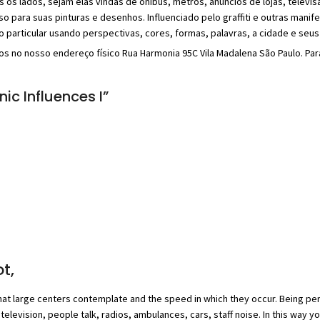
lados, sejam elas vindas de ônibus, metrôs, anúncios de lojas, televisão
 para suas pinturas e desenhos. Influenciado pelo graffiti e outras manifes
so particular usando perspectivas, cores, formas, palavras, a cidade e seus
os no nosso endereço físico Rua Harmonia 95C Vila Madalena São Paulo. Par
ic Influences I”
t,
that large centers contemplate and the speed in which they occur. Being per
evision, people talk, radios, ambulances, cars, staff noise. In this way yo