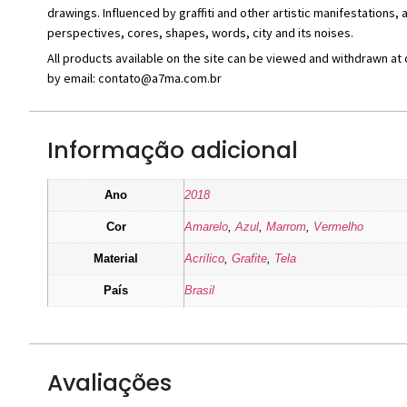
drawings. Influenced by graffiti and other artistic manifestations, al
perspectives, cores, shapes, words, city and its noises.
All products available on the site can be viewed and withdrawn at
by email: contato@a7ma.com.br
Informação adicional
Ano
2018
Cor
Amarelo
,
Azul
,
Marrom
,
Vermelho
Material
Acrílico
,
Grafite
,
Tela
País
Brasil
Avaliações