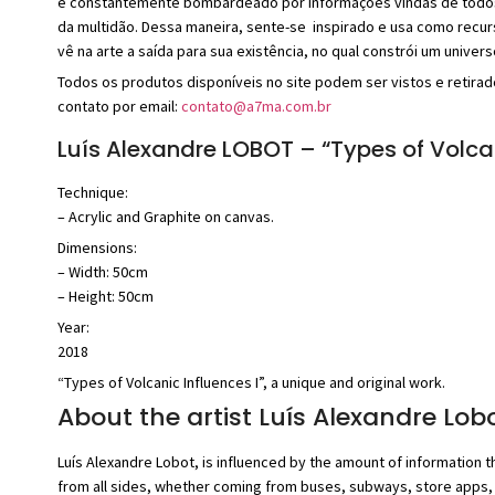
é constantemente bombardeado por informações vindas de todos os 
da multidão. Dessa maneira, sente-se inspirado e usa como recurso
vê na arte a saída para sua existência, no qual constrói um univer
Todos os produtos disponíveis no site podem ser vistos e retirad
contato por email:
contato@a7ma.com.br
Luís Alexandre LOBOT – “Types of Volcan
Technique:
– Acrylic and Graphite on canvas.
Dimensions:
– Width: 50cm
– Height: 50cm
Year:
2018
“Types of Volcanic Influences I”, a unique and original work.
About the artist Luís Alexandre Lobo
Luís Alexandre Lobot, is influenced by the amount of information 
from all sides, whether coming from buses, subways, store apps, tel