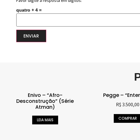
Favor digite a resposta em dígitos:
quatro + 4 =
Enivo – “Afro-
Pegge – “Ente
Desconstrução” (Série
R$
3.500,00
Atman)
COMPRAR
LEIA MAIS