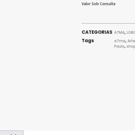
Valor Sob Consulta
CATEGORIAS
,
A7MA
LOB
Tags
,
a7ma
Art
,
Paulo
sho