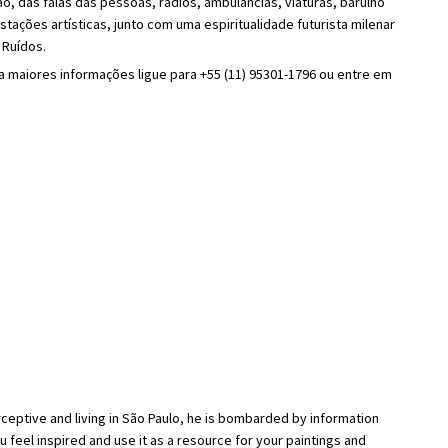
, das falas das pessoas, rádios, ambulâncias, viaturas, barulho
tações artísticas, junto com uma espiritualidade futurista milenar
 Ruídos.
a maiores informações ligue para +55 (11) 95301-1796 ou entre em
ceptive and living in São Paulo, he is bombarded by information
u feel inspired and use it as a resource for your paintings and