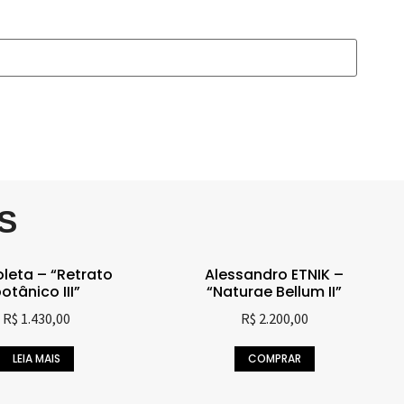
S
oleta – “Retrato
Alessandro ETNIK –
otânico III”
“Naturae Bellum II”
R$
1.430,00
R$
2.200,00
LEIA MAIS
COMPRAR