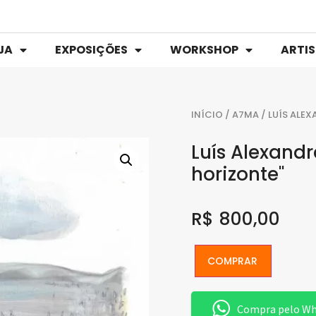
JA
EXPOSIÇÕES
WORKSHOP
ARTI
INÍCIO
/
A7MA
/ LUÍS ALEX
Luís Alexandr
horizonte"
R$
800,00
COMPRAR
Compra pelo W