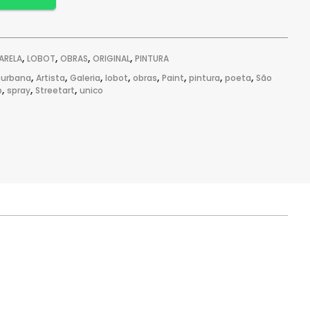
,
,
,
,
ARELA
LOBOT
OBRAS
ORIGINAL
PINTURA
,
,
,
,
,
,
,
,
eurbana
Artista
Galeria
lobot
obras
Paint
pintura
poeta
São
,
,
,
p
spray
Streetart
unico