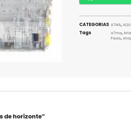
CATEGORIAS
,
A7MA
AQU
Tags
,
a7ma
Art
,
Paulo
sho
s de horizonte”