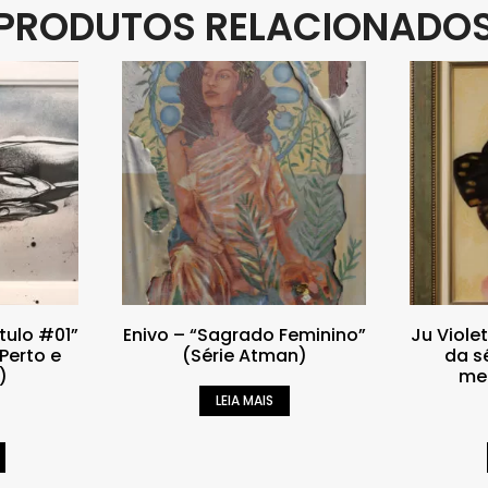
PRODUTOS RELACIONADO
ítulo #01”
Enivo – “Sagrado Feminino”
Ju Viole
Perto e
(Série Atman)
da se
)
men
LEIA MAIS