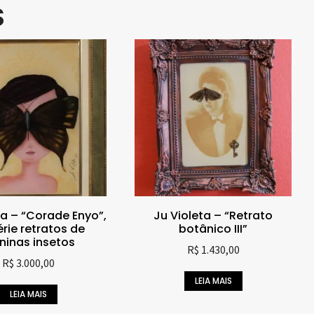
S
ta – “Corade Enyo”,
Ju Violeta – “Retrato
́rie retratos de
botânico III”
inas insetos
R$
1.430,00
R$
3.000,00
LEIA MAIS
LEIA MAIS