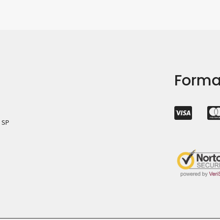
Forma
– SP