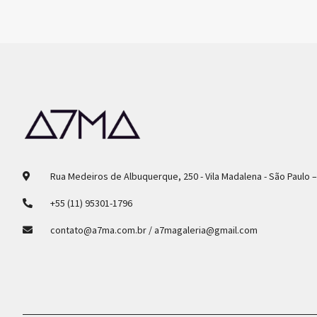
Rua Medeiros de Albuquerque, 250 - Vila Madalena - São Paulo 
+55 (11) 95301-1796
contato@a7ma.com.br / a7magaleria@gmail.com