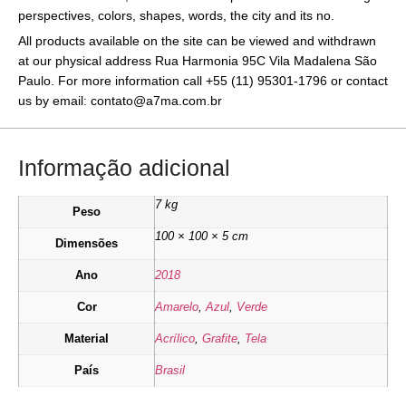
perspectives, colors, shapes, words, the city and its no.
All products available on the site can be viewed and withdrawn
at our physical address Rua Harmonia 95C Vila Madalena São
Paulo. For more information call +55 (11) 95301-1796 or contact
us by email: contato@a7ma.com.br
Informação adicional
7 kg
Peso
100 × 100 × 5 cm
Dimensões
Ano
2018
Cor
Amarelo
,
Azul
,
Verde
Material
Acrílico
,
Grafite
,
Tela
País
Brasil