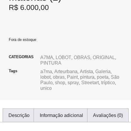
R$
6.000,00
Fora de estoque
CATEGORIAS
A7MA
LOBOT
OBRAS
ORIGINAL
,
,
,
,
PINTURA
Tags
a7ma
Arteurbana
Artista
Galeria
,
,
,
,
lobot
obras
Paint
pintura
poeta
São
,
,
,
,
,
Paulo
shop
spray
Streetart
tríptico
,
,
,
,
,
unico
Descrição
Informação adicional
Avaliações (0)