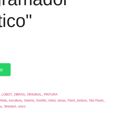
ico"
pp
,
,
,
,
LOBOT
OBRAS
ORIGINAL
PINTURA
,
,
,
,
,
,
,
,
,
rtista
escultura
Galeria
Insólito
lobot
obras
Paint
pintura
São Paulo
,
,
ay
Streetart
unico