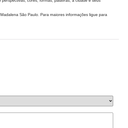
o perspectivas, cores, formas, palavras, a cidade e seus
a Madalena São Paulo. Para maiores informações ligue para