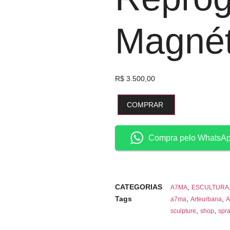
Magnét
R$
3.500,00
COMPRAR
Compra pelo WhatsA
CATEGORIAS
,
A7MA
ESCULTURA
Tags
,
,
a7ma
Arteurbana
A
,
,
sculpture
shop
spr