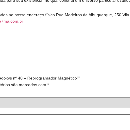
aída para sua existência, no qual constrói um universo particular usand
irados no nosso endereço físico Rua Medeiros de Albuquerque, 250 Vil
a7ma.com.br
radoxvs nº 40 – Reprogramador Magnético””
tórios são marcados com
*