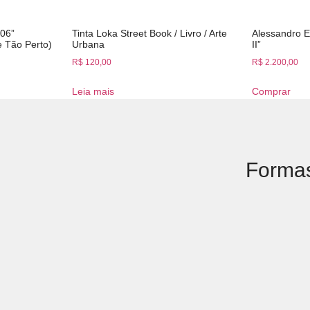
#06”
Tinta Loka Street Book / Livro / Arte
Alessandro E
e Tão Perto)
Urbana
II”
R$
120,00
R$
2.200,00
Leia mais
Comprar
Forma