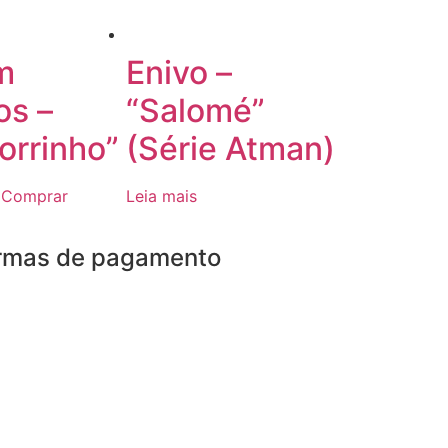
m
Enivo –
s –
“Salomé”
orrinho”
(Série Atman)
Comprar
Leia mais
rmas de pagamento