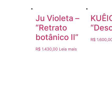
Ju Violeta –
KUÊI
“Retrato
“Desc
botânico II”
R$
1.600,0
R$
1.430,00
Leia mais