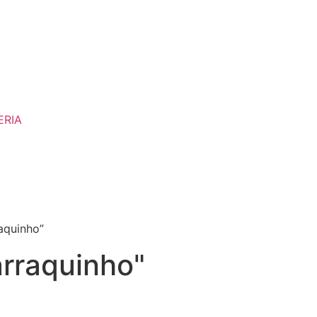
ERIA
aquinho”
arraquinho"