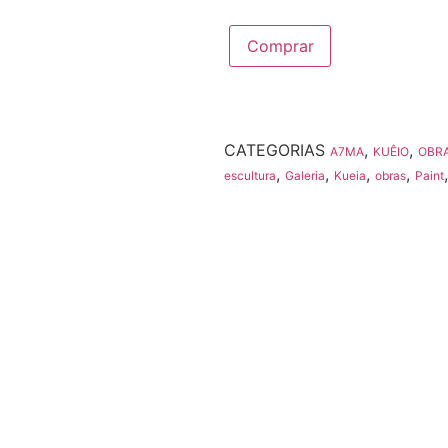
Comprar
Compra pelo WhatsApp
CATEGORIAS
,
,
A7MA
KUÊIO
OBR
,
,
,
,
escultura
Galeria
Kueia
obras
Paint