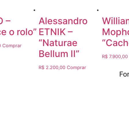
O –
Alessandro
Willia
e o rolo”
ETNIK –
Mopho
“Naturae
“Cach
0
Comprar
Bellum II”
R$
7.900,00
R$
2.200,00
Comprar
Fo