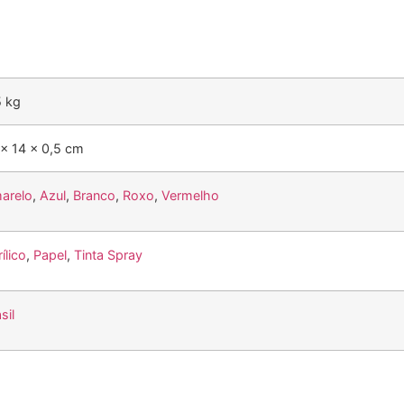
5 kg
 × 14 × 0,5 cm
arelo
,
Azul
,
Branco
,
Roxo
,
Vermelho
ílico
,
Papel
,
Tinta Spray
sil